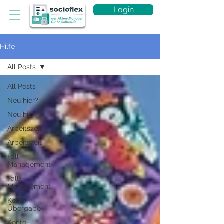
Login
Hilfe
All Posts
All Posts
Neu hier?
Neu hier?
Arbeitszeit
Arbeitszeit
Fall-
Management
Fall-
Management
Konto-
Übergabe
Konto-