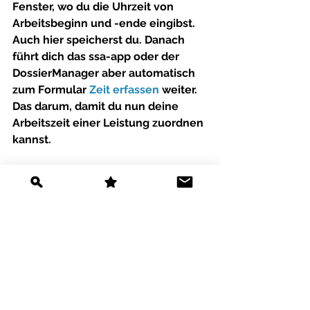
Fenster, wo du die Uhrzeit von 
Arbeitsbeginn und -ende eingibst. 
Auch hier speicherst du. Danach 
führt dich das 
ssa-app
 oder der 
DossierManager
 aber automatisch 
zum Formular 
Zeit erfassen
 weiter. 
Das darum, damit du nun deine 
Arbeitszeit einer Leistung zuordnen 
kannst. 
Es ist ganz wichtig, dass du hier bei 
Zeit erfassen
 immer genau 
gleichviel Zeit verbuchst, wie du bei 
Kommen&Gehen
 eingegeben hast!! 
Andernfalls produzierst du grobe 
Fehler in deiner 
Arbeitszeiterfassung.
Als Hilfe zeigt dir das Formular 