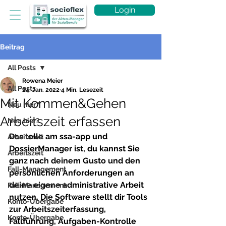
Login
Beitrag
All Posts
Rowena Meier
All Posts
24. Jan. 2022
4 Min. Lesezeit
Mit Kommen&Gehen
Neu hier?
Arbeitszeit erfassen
Neu hier?
Das tolle am ssa-app und 
Arbeitszeit
DossierManager ist, du kannst Sie 
Arbeitszeit
ganz nach deinem Gusto und den 
Fall-Management
persönlichen Anforderungen an 
deine eigene administrative Arbeit 
Fall-Management
nutzen. Die Software stellt dir Tools 
Konto-Übergabe
zur Arbeitszeiterfassung, 
Konto-Übergabe
Fallführung, Aufgaben-Kontrolle 