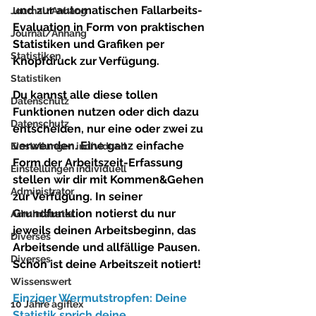
und zur automatischen Fallarbeits-
Journal/Anhang
Evaluation in Form von praktischen 
Journal/Anhang
Statistiken und Grafiken per 
Statistiken
Knopfdruck zur Verfügung.
Statistiken
Du kannst alle diese tollen 
Datenschutz
Funktionen nutzen oder dich dazu 
Datenschutz
entscheiden, nur eine oder zwei zu 
verwenden. 
Eine ganz einfache 
Einstellungen individuell
Form der Arbeitszeit-Erfassung 
Einstellungen individuell
stellen wir dir mit Kommen&Gehen 
Administrator
zur Verfügung.
 In seiner 
Grundfunktion notierst du nur 
Administrator
jeweils deinen Arbeitsbeginn, das 
Diverses
Arbeitsende und allfällige Pausen. 
Diverses
Schon ist deine Arbeitszeit notiert!
Wissenswert
Einziger Wermutstropfen: Deine 
10 Jahre agiflex
Statistik sprich deine 