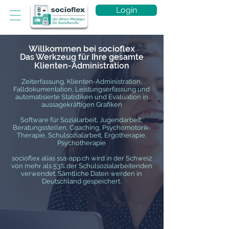
Login
Willkommen bei socioflex
Das Werkzeug für Ihre gesamte
Klienten-Administration
Zeiterfassung, Klienten-Administration,
Falldokumentation, Leistungserfassung und
automatisierte Statistiken und Evaluation in
aussagekräftigen Grafiken
Software für Sozialarbeit, Jugendarbeit,
Beratungsstellen, Coaching, Psychomotorik-
Therapie, Schulsozialarbeit, Ergotherapie,
Psychotherapie
socioflex alias ssa-app.ch wird in der Schweiz
von mehr als 53% der Schulsozialarbeitenden
verwendet. Sämtliche Daten werden in
Deutschland gespeichert.