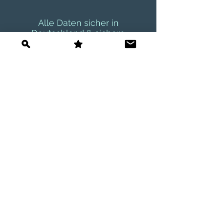
Alle Daten sicher in
Deutschland
& sichere
Authentifizierung (2FA)
Effizient und zuverlässig arbeiten
allein oder in großen Teams
Jetzt kostenfrei testen!
soicoiflex
Tour
FAQ