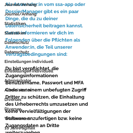
Als Anwender:in vom ssa-app oder 
Journal/Anhang
DossierManager gibt es ein paar 
Journal/Anhang
Dinge, die du zu deiner 
Statistiken
Datensicherheit beitragen kannst. 
Gerne informieren wir dich im 
Statistiken
Folgenden über die Pflichten als 
Datenschutz
Anwender:in, die Teil unserer 
Datenschutz
Vertragsbedingungen sind:
Einstellungen individuell
Du bist verpflichtet, die 
Einstellungen individuell
Zugangsinformationen 
Administrator
Benutzername, Passwort und MFA 
Code vor einem unbefugten Zugriff 
Administrator
Dritter zu schützen, die Einhaltung 
Diverses
des Urheberrechts umzusetzen und 
Diverses
keine Vervielfältigungen der 
Software anzufertigen bzw. keine 
Wissenswert
Zugangsdaten an Dritte 
10 Jahre agiflex
weiterzugeben.