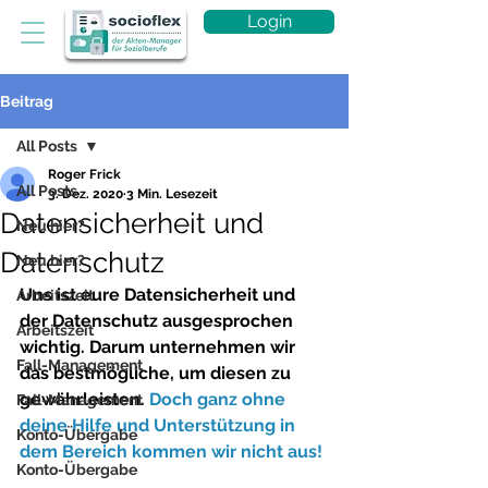
Login
Beitrag
All Posts
Roger Frick
All Posts
3. Dez. 2020
3 Min. Lesezeit
Datensicherheit und
Neu hier?
Datenschutz
Neu hier?
Uns ist eure Datensicherheit und 
Arbeitszeit
der Datenschutz ausgesprochen 
Arbeitszeit
wichtig. Darum unternehmen wir 
Fall-Management
das bestmögliche, um diesen zu 
gewährleisten. 
Doch ganz ohne 
Fall-Management
deine Hilfe und Unterstützung in 
Konto-Übergabe
dem Bereich kommen wir nicht aus!
Konto-Übergabe