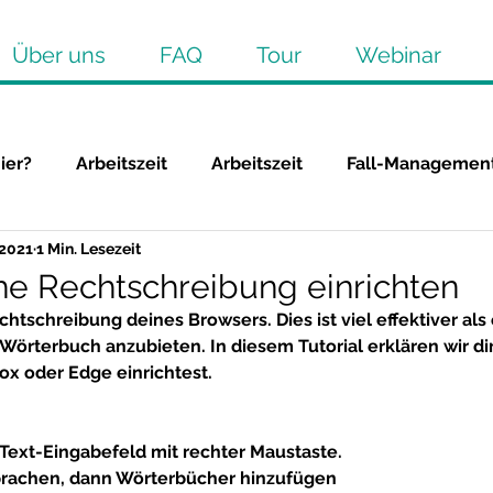
Über uns
FAQ
Tour
Webinar
ier?
Arbeitszeit
Arbeitszeit
Fall-Managemen
 2021
1 Min. Lesezeit
Übergabe
Journal/Anhang
Journal/Anhang
e Rechtschreibung einrichten
chtschreibung deines Browsers. Dies ist viel effektiver als
z
Einstellungen individuell
Einstellungen individ
örterbuch anzubieten. In diesem Tutorial erklären wir dir
ox oder Edge einrichtest.
Diverses
Wissenswert
10 Jahre agiflex
S
 Text-Eingabefeld mit 
rechter Maustaste. 
prachen, dann Wörterbücher hinzufügen