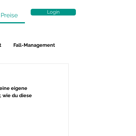
Login
Preise
t
Fall-Management
Statistiken
Statistiken
 eine eigene 
uell
Administrator
, wie du diese 
SA Talk
Archiv