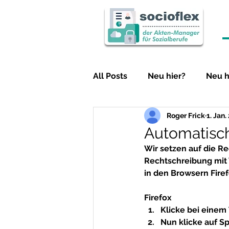
All Posts
Neu hier?
Neu h
Roger Frick
1. Jan.
Konto-Übergabe
Konto-
Automatisch
Wir setzen auf die Re
Datenschutz
Datenschut
Rechtschreibung mit W
in den Browsern Firef
Firefox
Administrator
Diverses
Klicke bei einem
Nun klicke auf S