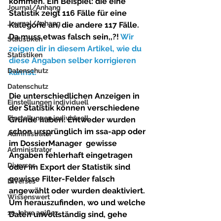
kommen.
 Ein Beispiel: die eine 
Journal/Anhang
Statistik zeigt 116 Fälle für eine 
Journal/Anhang
Kategorie an, die andere 117 Fälle. 
Da muss etwas falsch sein,,?! 
Wir 
Statistiken
zeigen dir in diesem Artikel, wie du 
Statistiken
diese Angaben selber korrigieren 
Datenschutz
kannst.
Datenschutz
Die unterschiedlichen Anzeigen in 
Einstellungen individuell
der Statistik können verschiedene 
Einstellungen individuell
Gründe haben: Entweder wurden 
schon ursprünglich im ssa-app oder 
Administrator
im DossierManager  gewisse 
Administrator
Angaben fehlerhaft eingetragen 
Diverses
oder im Export der Statistik sind 
gewisse Filter-Felder falsch 
Diverses
angewählt oder wurden deaktiviert. 
Wissenswert
Um herauszufinden, wo und welche 
10 Jahre agiflex
Daten unvollständig sind, gehe 