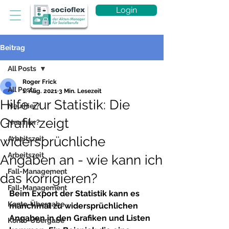
Login
Beitrag
All Posts
Roger Frick
All Posts
1. Aug. 2021
3 Min. Lesezeit
Hilfe zur Statistik: Die
Neu hier?
Grafik zeigt
Neu hier?
widersprüchliche
Arbeitszeit
Arbeitszeit
Angaben an - wie kann ich
Fall-Management
das korrigieren?
Fall-Management
Beim Export der Statistik kann es 
Konto-Übergabe
manchmal zu widersprüchlichen 
Angaben in den Grafiken und Listen 
Konto-Übergabe