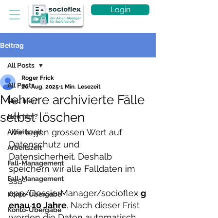
Login
Beitrag
All Posts
Roger Frick
All Posts
20. Aug. 2025
1 Min. Lesezeit
Mehrere archivierte Fälle
Neu hier?
selbst löschen
Neu hier?
Wir legen grossen Wert auf 
Arbeitszeit
Datenschutz und 
Arbeitszeit
Datensicherheit. Deshalb 
Fall-Management
speichern wir alle Falldaten im 
Fall-Management
ssa-
app/DossierManager/socioflex 
g
Konto-Übergabe
enau 10 Jahre
. Nach dieser Frist 
Konto-Übergabe
werden die Daten automatisch 