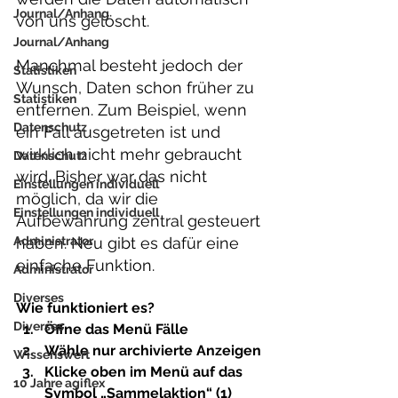
Journal/Anhang
von uns gelöscht.
Journal/Anhang
Manchmal besteht jedoch der 
Statistiken
Wunsch, Daten schon früher zu 
Statistiken
entfernen. Zum Beispiel, wenn 
Datenschutz
ein Fall ausgetreten ist und 
wirklich nicht mehr gebraucht 
Datenschutz
wird. Bisher war das nicht 
Einstellungen individuell
möglich, da wir die 
Einstellungen individuell
Aufbewahrung zentral gesteuert 
Administrator
haben. Neu gibt es dafür eine 
einfache Funktion.
Administrator
Diverses
Wie funktioniert es?
Diverses
Öffne das Menü
 Fälle
Wähle nur 
archivierte Anzeigen
Wissenswert
Klicke oben im Menü auf das 
10 Jahre agiflex
Symbol 
„Sammelaktion“
 (1)