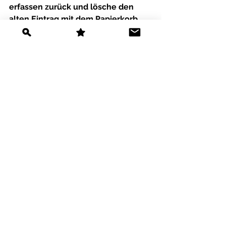
erfassen
 zurück und lösche den 
alten Eintrag mit dem 
Papierkorb
. 
Du erkennst den alten Eintrag 
daran, dass er keinen Eintrag in der 
Spalte 
Bemerkungen
 hat. 
PS: Anhänge können den 
Journaleinträgen jederzeit 
hinzugefügt werden.