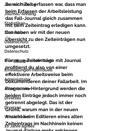
Bereich 
Zeit erfassen
 war, dass man 
Journal/Anhang
beim Erfassen der Arbeitsleistung 
Journal/Anhang
das Fall-Journal gleich zusammen 
Statistiken
mit dem Zeiteintrag erledigen 
kann
.
Das haben wir mit der neuen 
Statistiken
Übersicht zu den Zeiteinträgen nun 
Datenschutz
umgesetzt.
Datenschutz
Für 
neue
 Zeiteinträge mit Journal 
Einstellungen individuell
profitierst du also von einer 
Einstellungen individuell
effektivere Arbeitsweise beim 
Administrator
Dokumentieren deiner Fallarbeit.
 Im 
Programm-Hintergrund werden die 
Administrator
beiden Einträge jedoch immer noch 
Diverses
getrennt abgelegt. Das ist der 
Diverses
Grund, warum man in der neuen 
Ansicht beim Editieren eines alten 
Wissenswert
Zeiteintrags im Nachhinein keinen 
10 Jahre agiflex
Journal-Eintrag mehr anhängen 