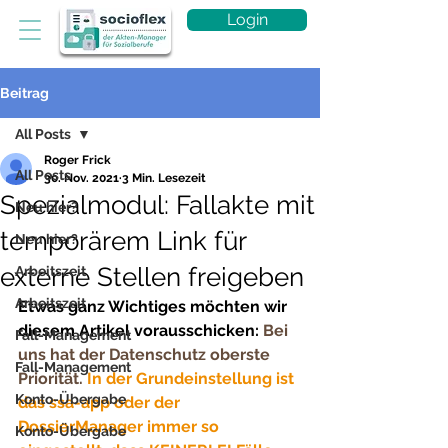
Login
Beitrag
All Posts
Roger Frick
All Posts
30. Nov. 2021
3 Min. Lesezeit
Spezialmodul: Fallakte mit
Neu hier?
temporärem Link für
Neu hier?
externe Stellen freigeben
Arbeitszeit
Arbeitszeit
Etwas ganz Wichtiges möchten wir 
diesem Artikel vorausschicken: 
Bei 
Fall-Management
uns hat der Datenschutz oberste 
Fall-Management
Priorität. 
In der Grundeinstellung ist 
Konto-Übergabe
das ssa-app oder der 
DossierManager immer so 
Konto-Übergabe