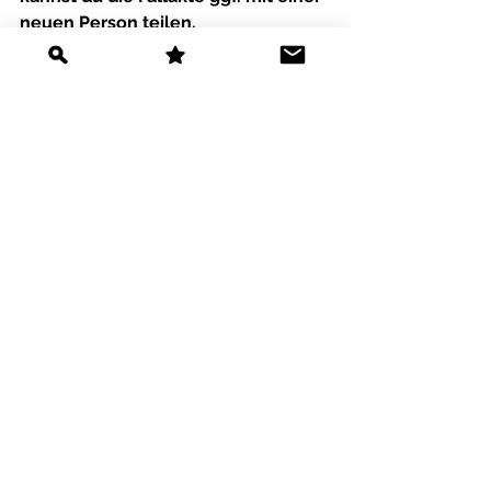
neuen Person teilen.
Kann ich in der Fall-Übersicht 
sehen, welche Fälle eine aktive 
Linkfreigabe haben?
Ja, das kannst du. Blende dazu die 
Spalte 
Externes Teilen
 ein. Öffne 
dazu die 
Spaltenauswahl 
(Entweder 
beim Symbol mit den drei Punkten 
oder das Symbol ganz rechts 
aussen neben 
Zurücksetzen
).
 Bei 
allen Fällen mit einer aktiven 
Linkfreigabe 