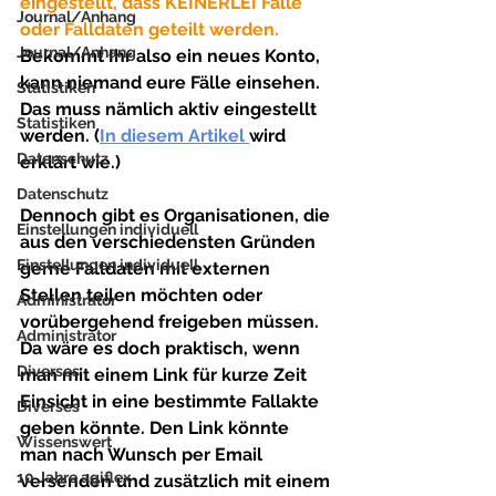
eingestellt, dass KEINERLEI Fälle 
Journal/Anhang
oder Falldaten geteilt werden. 
Journal/Anhang
Bekommt Ihr also ein neues Konto, 
kann niemand eure Fälle einsehen. 
Statistiken
Das muss nämlich aktiv eingestellt 
Statistiken
werden. (
In diesem Artikel 
wird 
Datenschutz
erklärt wie.)
Datenschutz
Dennoch gibt es Organisationen, die 
Einstellungen individuell
aus den verschiedensten Gründen 
Einstellungen individuell
gerne Falldaten mit externen 
Stellen teilen möchten oder 
Administrator
vorübergehend freigeben müssen.
Administrator
Da wäre es doch praktisch, wenn 
Diverses
man mit einem Link für kurze Zeit 
Einsicht in eine bestimmte Fallakte 
Diverses
geben könnte. Den Link könnte 
Wissenswert
man nach Wunsch per Email 
10 Jahre agiflex
versenden und zusätzlich mit einem 