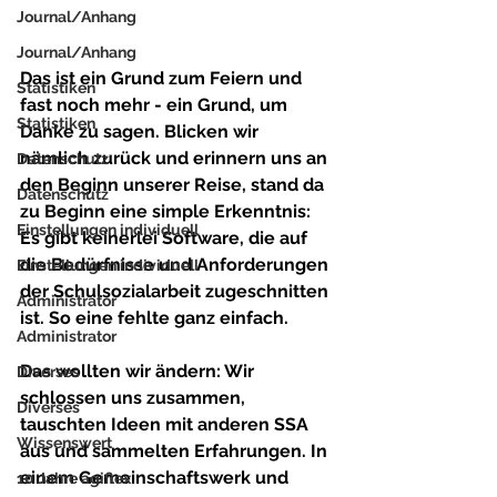
Journal/Anhang
Journal/Anhang
Das ist ein Grund zum Feiern und 
Statistiken
fast noch mehr - ein Grund, um 
Statistiken
Danke zu sagen. Blicken wir 
nämlich zurück und erinnern uns an 
Datenschutz
den Beginn unserer Reise, stand da 
Datenschutz
zu Beginn eine simple Erkenntnis: 
Einstellungen individuell
Es gibt keinerlei Software, die auf 
die Bedürfnisse und Anforderungen 
Einstellungen individuell
der Schulsozialarbeit zugeschnitten 
Administrator
ist. So eine fehlte ganz einfach. 
Administrator
Das wollten wir ändern: Wir 
Diverses
schlossen uns zusammen, 
Diverses
tauschten Ideen mit anderen SSA 
Wissenswert
aus und sammelten Erfahrungen. In 
einem Gemeinschaftswerk und 
10 Jahre agiflex