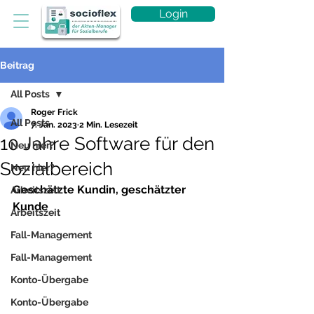
Login
Beitrag
All Posts
Roger Frick
All Posts
7. Jan. 2023
2 Min. Lesezeit
10 Jahre Software für den
Neu hier?
Sozialbereich
Neu hier?
Geschätzte Kundin, geschätzter 
Arbeitszeit
Kunde
Arbeitszeit
Fall-Management
Fall-Management
Konto-Übergabe
Konto-Übergabe