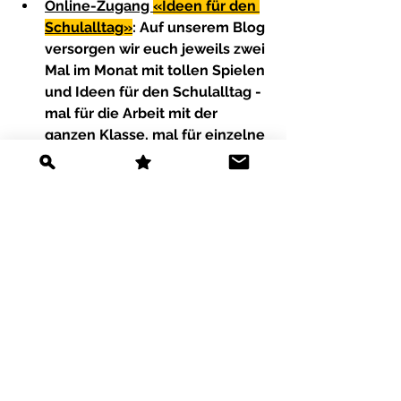
Online-Zugang 
«Ideen für den 
Schulalltag»
: Auf unserem Blog 
versorgen wir euch jeweils zwei 
Mal im Monat mit tollen Spielen 
und Ideen für den Schulalltag - 
mal für die Arbeit mit der 
ganzen Klasse, mal für einzelne 
Kinder. 
Kurse im Herbst
:
 Zusammen mit 
Monika Peter haben wir 
spannende Kurse rund um die 
Themen Ideenaustausch, Neue 
Autorität und Selfcare im 
Sozialbereich 
zusammengestellt - Online und 
vor Ort in Ennetbaden. Infos auf 
artsocial.ch/10
Lasst uns gemeinsam feiern und 
voller Zuversicht in die Zukunft 